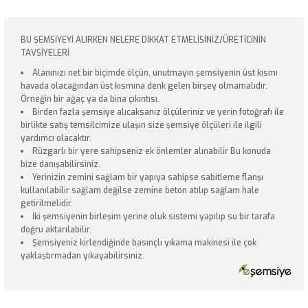
BU ŞEMSİYEYİ ALIRKEN NELERE DİKKAT ETMELİSİNİZ/ÜRETİCİNİN
TAVSİYELERİ
Alanınızı net bir biçimde ölçün, unutmayın şemsiyenin üst kısmı
havada olacağından üst kısmına denk gelen birşey olmamalıdır.
Örneğin bir ağaç ya da bina çıkıntısı.
Birden fazla şemsiye alıcaksanız ölçüleriniz ve yerin fotoğrafı ile
birlikte satış temsilcimize ulaşın size şemsiye ölçüleri ile ilgili
yardımcı olacaktır.
Rüzgarlı bir yere sahipseniz ek önlemler alınabilir Bu konuda
bize danışabilirsiniz.
Yerinizin zemini sağlam bir yapıya sahipse sabitleme flanşı
kullanılabilir sağlam değilse zemine beton atılıp sağlam hale
getirilmelidir.
İki şemsiyenin birleşim yerine oluk sistemi yapılıp su bir tarafa
doğru aktarılabilir.
Şemsiyeniz kirlendiğinde basınçlı yıkama makinesi ile çok
yaklaştırmadan yıkayabilirsiniz.