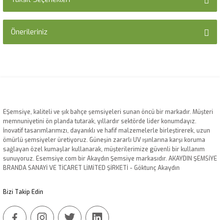
Bu ürüne ilk yorumu siz yapın!
Önerileriniz
Yorum Yaz
Bu ürünün fiyat bilgisi, resim, ürün açıklamalarında ve diğer konularda
yetersiz gördüğünüz noktaları öneri formunu kullanarak tarafımıza
iletebilirsiniz.
Görüş ve önerileriniz için teşekkür ederiz.
Ürün resmi kalitesiz, bozuk veya görüntülenemiyor.
EŞemsiye, kaliteli ve şık bahçe şemsiyeleri sunan öncü bir markadır. Müşteri
memnuniyetini ön planda tutarak, yıllardır sektörde lider konumdayız.
Ürün açıklamasında eksik bilgiler bulunuyor.
İnovatif tasarımlarımızı, dayanıklı ve hafif malzemelerle birleştirerek, uzun
Ürün bilgilerinde hatalar bulunuyor.
ömürlü şemsiyeler üretiyoruz. Güneşin zararlı UV ışınlarına karşı koruma
sağlayan özel kumaşlar kullanarak, müşterilerimize güvenli bir kullanım
Ürün fiyatı diğer sitelerden daha pahalı.
sunuyoruz. Esemsiye.com bir Akaydın Şemsiye markasıdır. AKAYDIN ŞEMSİYE
Bu ürüne benzer farklı alternatifler olmalı.
BRANDA SANAYİ VE TİCARET LİMİTED ŞİRKETİ - Göktunç Akaydın
Bizi Takip Edin