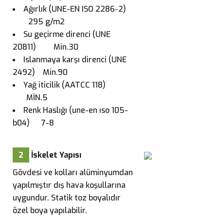
Ağırlık (UNE-EN ISO 2286-2)
295 g/m2
Su geçirme direnci (UNE
20811) Min.30
Islanmaya karşı direnci (UNE
2492) Min.90
Yağ iticilik (AATCC 118)
MİN.5
Renk Haslığı (une-en ıso 105-
b04) 7-8
2
İskelet Yapısı
Gövdesi ve kolları alüminyumdan
yapılmıştır dış hava koşullarına
uygundur. Statik toz boyalıdır
özel boya yapılabilir.