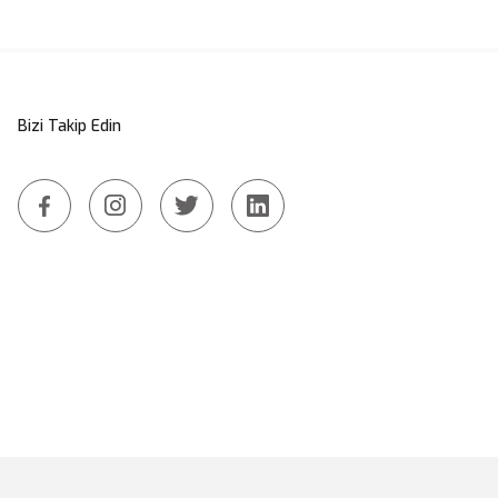
a yetersiz gördüğünüz noktaları öneri formunu kullanarak tarafımıza iletebi
Bu ürüne ilk yorumu siz yapın!
Bizi Takip Edin
Yorum Yaz
Gönder