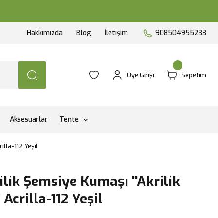
Hakkımızda
Blog
İletişim
908504955233
Üye Girişi
Sepetim
Aksesuarlar
Tente
illa-112 Yeşil
ilik Şemsiye Kumaşı ''Akrilik
Acrilla-112 Yeşil