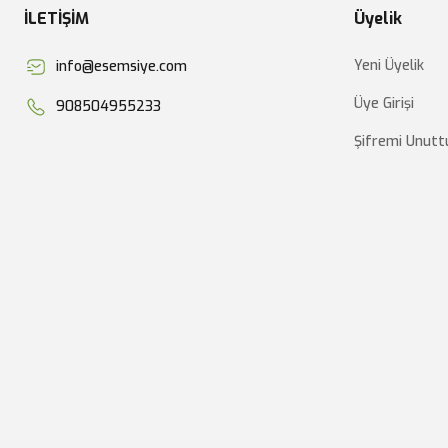
İLETİŞİM
Üyelik
Yeni Üyelik
info@esemsiye.com
Üye Girişi
908504955233
Şifremi Unut