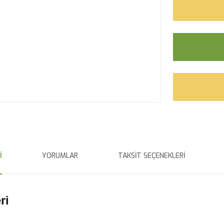
I
YORUMLAR
TAKSIT SEÇENEKLERI
ri