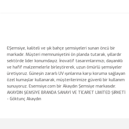
Bu ürünün fiyat bilgisi, resim, ürün açıklamalarında ve diğer konulard
Görüş ve önerileriniz için teşekkür ederiz.
Ürün resmi kalitesiz, bozuk veya görüntülenemiyor.
Ürün açıklamasında eksik bilgiler bulunuyor.
EŞemsiye, kaliteli ve şık bahçe şemsiyeleri sunan öncü bir
Ürün bilgilerinde hatalar bulunuyor.
markadır. Müşteri memnuniyetini ön planda tutarak, yıllardır
Ürün fiyatı diğer sitelerden daha pahalı.
sektörde lider konumdayız. İnovatif tasarımlarımızı, dayanıklı
ve hafif malzemelerle birleştirerek, uzun ömürlü şemsiyeler
Bu ürüne benzer farklı alternatifler olmalı.
üretiyoruz. Güneşin zararlı UV ışınlarına karşı koruma sağlayan
özel kumaşlar kullanarak, müşterilerimize güvenli bir kullanım
sunuyoruz. Esemsiye.com bir Akaydın Şemsiye markasıdır.
AKAYDIN ŞEMSİYE BRANDA SANAYİ VE TİCARET LİMİTED ŞİRKETİ
- Göktunç Akaydın