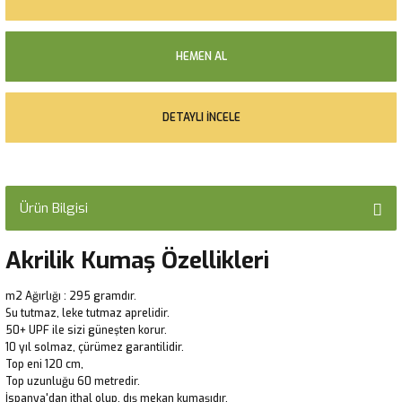
HEMEN AL
DETAYLI İNCELE
Ürün Bilgisi
Akrilik Kumaş Özellikleri
m2 Ağırlığı : 295 gramdır.
Su tutmaz, leke tutmaz aprelidir.
50+ UPF ile sizi güneşten korur.
10 yıl solmaz, çürümez garantilidir.
Top eni 120 cm,
Top uzunluğu 60 metredir.
İspanya'dan ithal olup, dış mekan kumaşıdır.