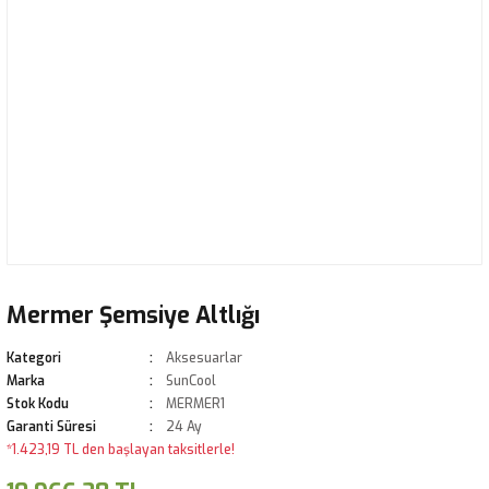
Mermer Şemsiye Altlığı
Kategori
Aksesuarlar
Marka
SunCool
Stok Kodu
MERMER1
Garanti Süresi
24 Ay
*1.423,19 TL den başlayan taksitlerle!