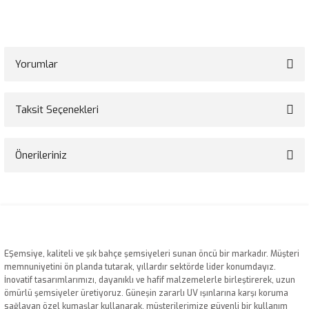
Yorumlar
Taksit Seçenekleri
Bu ürüne ilk yorumu siz yapın!
Önerileriniz
Yorum Yaz
Bu ürünün fiyat bilgisi, resim, ürün açıklamalarında ve diğer konularda
yetersiz gördüğünüz noktaları öneri formunu kullanarak tarafımıza
iletebilirsiniz.
Görüş ve önerileriniz için teşekkür ederiz.
EŞemsiye, kaliteli ve şık bahçe şemsiyeleri sunan öncü bir markadır. Müşteri
Ürün resmi kalitesiz, bozuk veya görüntülenemiyor.
memnuniyetini ön planda tutarak, yıllardır sektörde lider konumdayız.
İnovatif tasarımlarımızı, dayanıklı ve hafif malzemelerle birleştirerek, uzun
Ürün açıklamasında eksik bilgiler bulunuyor.
ömürlü şemsiyeler üretiyoruz. Güneşin zararlı UV ışınlarına karşı koruma
Ürün bilgilerinde hatalar bulunuyor.
sağlayan özel kumaşlar kullanarak, müşterilerimize güvenli bir kullanım