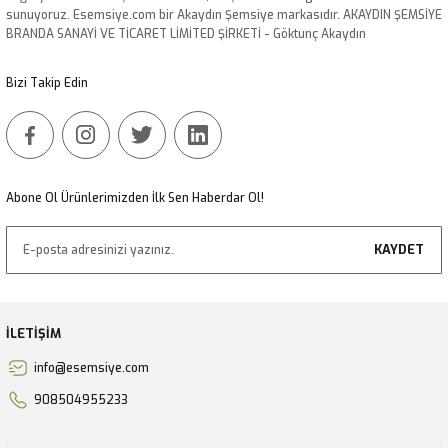
sunuyoruz. Esemsiye.com bir Akaydın Şemsiye markasıdır. AKAYDIN ŞEMSİYE
Ürün fiyatı diğer sitelerden daha pahalı.
BRANDA SANAYİ VE TİCARET LİMİTED ŞİRKETİ - Göktunç Akaydın
Bu ürüne benzer farklı alternatifler olmalı.
Bizi Takip Edin
Gönder
Abone Ol Ürünlerimizden İlk Sen Haberdar Ol!
KAYDET
İLETİŞİM
info@esemsiye.com
908504955233