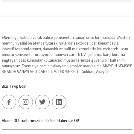
Bu ürünün fiyat bilgisi, resim, ürün açıklamalarında ve diğer konularda
yetersiz gördüğünüz noktaları öneri formunu kullanarak tarafımıza
iletebilirsiniz.
Görüş ve önerileriniz için teşekkür ederiz.
EŞemsiye, kaliteli ve şık bahçe şemsiyeleri sunan öncü bir markadır. Müşteri
Ürün resmi kalitesiz, bozuk veya görüntülenemiyor.
memnuniyetini ön planda tutarak, yıllardır sektörde lider konumdayız.
İnovatif tasarımlarımızı, dayanıklı ve hafif malzemelerle birleştirerek, uzun
Ürün açıklamasında eksik bilgiler bulunuyor.
ömürlü şemsiyeler üretiyoruz. Güneşin zararlı UV ışınlarına karşı koruma
Ürün bilgilerinde hatalar bulunuyor.
sağlayan özel kumaşlar kullanarak, müşterilerimize güvenli bir kullanım
sunuyoruz. Esemsiye.com bir Akaydın Şemsiye markasıdır. AKAYDIN ŞEMSİYE
Ürün fiyatı diğer sitelerden daha pahalı.
BRANDA SANAYİ VE TİCARET LİMİTED ŞİRKETİ - Göktunç Akaydın
Bu ürüne benzer farklı alternatifler olmalı.
Bizi Takip Edin
Gönder
Abone Ol Ürünlerimizden İlk Sen Haberdar Ol!