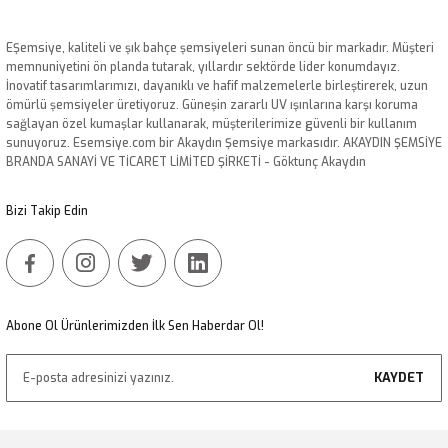
Görüş ve önerileriniz için teşekkür ederiz.
EŞemsiye, kaliteli ve şık bahçe şemsiyeleri sunan öncü bir markadır. Müşteri
Ürün resmi kalitesiz, bozuk veya görüntülenemiyor.
memnuniyetini ön planda tutarak, yıllardır sektörde lider konumdayız.
İnovatif tasarımlarımızı, dayanıklı ve hafif malzemelerle birleştirerek, uzun
Ürün açıklamasında eksik bilgiler bulunuyor.
ömürlü şemsiyeler üretiyoruz. Güneşin zararlı UV ışınlarına karşı koruma
Ürün bilgilerinde hatalar bulunuyor.
sağlayan özel kumaşlar kullanarak, müşterilerimize güvenli bir kullanım
sunuyoruz. Esemsiye.com bir Akaydın Şemsiye markasıdır. AKAYDIN ŞEMSİYE
Ürün fiyatı diğer sitelerden daha pahalı.
BRANDA SANAYİ VE TİCARET LİMİTED ŞİRKETİ - Göktunç Akaydın
Bu ürüne benzer farklı alternatifler olmalı.
Bizi Takip Edin
Gönder
Abone Ol Ürünlerimizden İlk Sen Haberdar Ol!
KAYDET