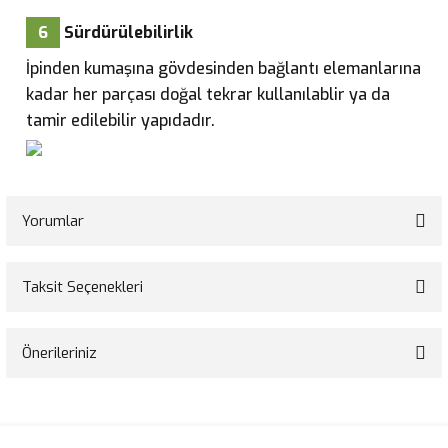
6
Sürdürülebilirlik
İpinden kumaşına gövdesinden bağlantı elemanlarına
kadar her parçası doğal tekrar kullanılablir ya da
tamir edilebilir yapıdadır.
Yorumlar
Taksit Seçenekleri
Bu ürüne ilk yorumu siz yapın!
Önerileriniz
Yorum Yaz
Bu ürünün fiyat bilgisi, resim, ürün açıklamalarında ve diğer konularda
yetersiz gördüğünüz noktaları öneri formunu kullanarak tarafımıza
iletebilirsiniz.