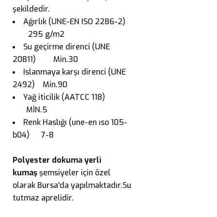
şekildedir.
Ağırlık (UNE-EN ISO 2286-2)
295 g/m2
Su geçirme direnci (UNE
20811) Min.30
Islanmaya karşı direnci (UNE
2492) Min.90
Yağ iticilik (AATCC 118)
MİN.5
Renk Haslığı (une-en ıso 105-
b04) 7-8
Polyester dokuma yerli
kumaş
şemsiyeler için özel
olarak Bursa'da yapılmaktadır.Su
tutmaz aprelidir.