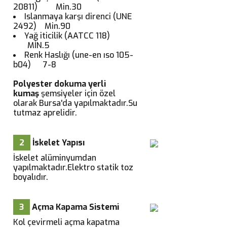
20811) Min.30
Islanmaya karşı direnci (UNE
2492) Min.90
Yağ iticilik (AATCC 118)
MİN.5
Renk Haslığı (une-en ıso 105-
b04) 7-8
Polyester dokuma yerli
kumaş
şemsiyeler için özel
olarak Bursa'da yapılmaktadır.Su
tutmaz aprelidir.
2
İskelet Yapısı
İskelet alüminyumdan
yapılmaktadır.Elektro statik toz
boyalıdır.
3
Açma Kapama Sistemi
Kol çevirmeli açma kapatma