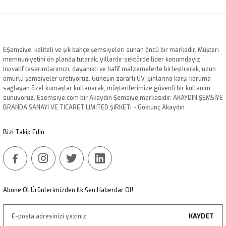
Bu ürünün fiyat bilgisi, resim, ürün açıklamalarında ve diğer konularda
yetersiz gördüğünüz noktaları öneri formunu kullanarak tarafımıza
iletebilirsiniz.
Görüş ve önerileriniz için teşekkür ederiz.
EŞemsiye, kaliteli ve şık bahçe şemsiyeleri sunan öncü bir markadır. Müşteri
Ürün resmi kalitesiz, bozuk veya görüntülenemiyor.
memnuniyetini ön planda tutarak, yıllardır sektörde lider konumdayız.
İnovatif tasarımlarımızı, dayanıklı ve hafif malzemelerle birleştirerek, uzun
Ürün açıklamasında eksik bilgiler bulunuyor.
ömürlü şemsiyeler üretiyoruz. Güneşin zararlı UV ışınlarına karşı koruma
Ürün bilgilerinde hatalar bulunuyor.
sağlayan özel kumaşlar kullanarak, müşterilerimize güvenli bir kullanım
sunuyoruz. Esemsiye.com bir Akaydın Şemsiye markasıdır. AKAYDIN ŞEMSİYE
Ürün fiyatı diğer sitelerden daha pahalı.
BRANDA SANAYİ VE TİCARET LİMİTED ŞİRKETİ - Göktunç Akaydın
Bu ürüne benzer farklı alternatifler olmalı.
Bizi Takip Edin
Gönder
Abone Ol Ürünlerimizden İlk Sen Haberdar Ol!
KAYDET