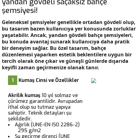
yandan gövdeli saçaksız bahçe
şemsiyesi!
Geleneksel şemsiyeler genellikle ortadan gövdeli olup,
bu tasarım bazen kullanıcıya yer konusunda zorluklar
yaşatabilir. Ancak, yandan gövdeli bahçe şemsiyeleri,
bu konuda avantaj sunarak kullanıcıya daha pratik
bir deneyim sağlar. Bu özel tasarım, bahçe
düzenlemesi yaparken estetik beklentilere uygun bir
tercih olarak öne çıkar ve güneşli günlerde dışarıda
keyifli zaman geçirmenize olanak tanır.
1
Kumaş Cinsi ve Özellikler
Akrilik kumaş
10 yıl solmaz ve
çürümez garantilidir. Avrupadan
ithal olup su tutmaz yapıya
sahiptir. Teknik detayları şu
şekildedir.
Ağırlık (UNE-EN ISO 2286-2)
295 g/m2
Su geçirme direnci (UNE