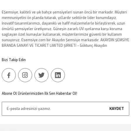
Görüş ve önerileriniz için teşekkür ederiz.
EŞemsiye, kaliteli ve şık bahçe şemsiyeleri sunan öncü bir markadır. Müşteri
Ürün resmi kalitesiz, bozuk veya görüntülenemiyor.
memnuniyetini ön planda tutarak, yıllardır sektörde lider konumdayız.
İnovatif tasarımlarımızı, dayanıklı ve hafif malzemelerle birleştirerek, uzun
Ürün açıklamasında eksik bilgiler bulunuyor.
ömürlü şemsiyeler üretiyoruz. Güneşin zararlı UV ışınlarına karşı koruma
Ürün bilgilerinde hatalar bulunuyor.
sağlayan özel kumaşlar kullanarak, müşterilerimize güvenli bir kullanım
sunuyoruz. Esemsiye.com bir Akaydın Şemsiye markasıdır. AKAYDIN ŞEMSİYE
Ürün fiyatı diğer sitelerden daha pahalı.
BRANDA SANAYİ VE TİCARET LİMİTED ŞİRKETİ - Göktunç Akaydın
Bu ürüne benzer farklı alternatifler olmalı.
Bizi Takip Edin
Gönder
Abone Ol Ürünlerimizden İlk Sen Haberdar Ol!
KAYDET