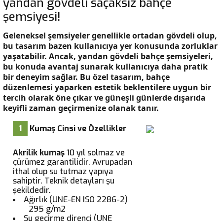
yandan gövdeli saçaksız bahçe
şemsiyesi!
Geleneksel şemsiyeler genellikle ortadan gövdeli olup,
bu tasarım bazen kullanıcıya yer konusunda zorluklar
yaşatabilir. Ancak, yandan gövdeli bahçe şemsiyeleri,
bu konuda avantaj sunarak kullanıcıya daha pratik
bir deneyim sağlar. Bu özel tasarım, bahçe
düzenlemesi yaparken estetik beklentilere uygun bir
tercih olarak öne çıkar ve güneşli günlerde dışarıda
keyifli zaman geçirmenize olanak tanır.
1
Kumaş Cinsi ve Özellikler
Akrilik kumaş
10 yıl solmaz ve
çürümez garantilidir. Avrupadan
ithal olup su tutmaz yapıya
sahiptir. Teknik detayları şu
şekildedir.
Ağırlık (UNE-EN ISO 2286-2)
295 g/m2
Su geçirme direnci (UNE