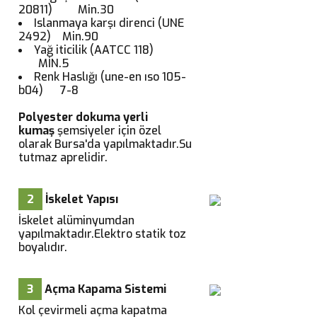
20811) Min.30
Islanmaya karşı direnci (UNE
2492) Min.90
Yağ iticilik (AATCC 118)
MİN.5
Renk Haslığı (une-en ıso 105-
b04) 7-8
Polyester dokuma yerli
kumaş
şemsiyeler için özel
olarak Bursa'da yapılmaktadır.Su
tutmaz aprelidir.
2
İskelet Yapısı
İskelet alüminyumdan
yapılmaktadır.Elektro statik toz
boyalıdır.
3
Açma Kapama Sistemi
Kol çevirmeli açma kapatma