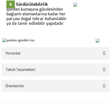
6
Sürdürülebilirlik
İpinden kumaşına gövdesinden
bağlantı elemanlarına kadar her
parçası doğal tekrar kullanılablir
ya da tamir edilebilir yapıdadır
Yorumlar
Taksit Seçenekleri
Bu ürüne ilk yorumu siz yapın!
Önerileriniz
Yorum Yaz
Bu ürünün fiyat bilgisi, resim, ürün açıklamalarında ve diğer konularda
yetersiz gördüğünüz noktaları öneri formunu kullanarak tarafımıza
iletebilirsiniz.