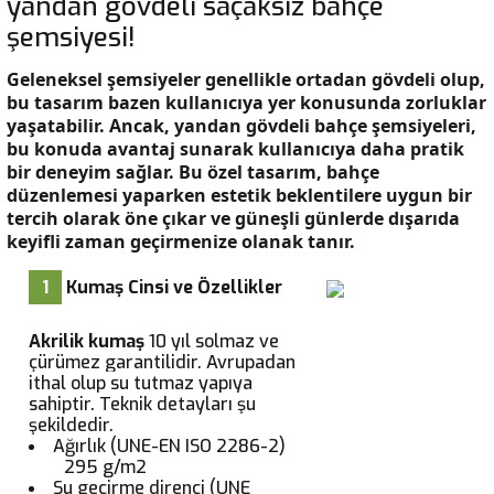
yandan gövdeli saçaksız bahçe
şemsiyesi!
Geleneksel şemsiyeler genellikle ortadan gövdeli olup,
bu tasarım bazen kullanıcıya yer konusunda zorluklar
yaşatabilir. Ancak, yandan gövdeli bahçe şemsiyeleri,
bu konuda avantaj sunarak kullanıcıya daha pratik
bir deneyim sağlar. Bu özel tasarım, bahçe
düzenlemesi yaparken estetik beklentilere uygun bir
tercih olarak öne çıkar ve güneşli günlerde dışarıda
keyifli zaman geçirmenize olanak tanır.
1
Kumaş Cinsi ve Özellikler
Akrilik kumaş
10 yıl solmaz ve
çürümez garantilidir. Avrupadan
ithal olup su tutmaz yapıya
sahiptir. Teknik detayları şu
şekildedir.
Ağırlık (UNE-EN ISO 2286-2)
295 g/m2
Su geçirme direnci (UNE