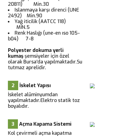
20811) Min.30
Islanmaya karşı direnci (UNE
2492) Min.90
Yağ iticilik (AATCC 118)
MİN.5
Renk Haslığı (une-en ıso 105-
b04) 7-8
Polyester dokuma yerli
kumaş
şemsiyeler için özel
olarak Bursa'da yapılmaktadır.Su
tutmaz aprelidir.
2
İskelet Yapısı
İskelet alüminyumdan
yapılmaktadır.Elektro statik toz
boyalıdır.
3
Açma Kapama Sistemi
Kol çevirmeli açma kapatma