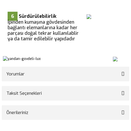
6
Sürdürülebilirlik
İpinden kumaşına gövdesinden
bağlantı elemanlarına kadar her
parçası doğal tekrar kullanılablir
ya da tamir edilebilir yapıdadır
Yorumlar
Taksit Seçenekleri
Bu ürüne ilk yorumu siz yapın!
Önerileriniz
Yorum Yaz
Bu ürünün fiyat bilgisi, resim, ürün açıklamalarında ve diğer konularda