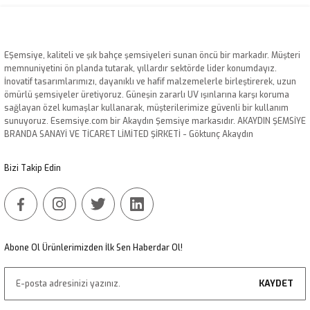
yetersiz gördüğünüz noktaları öneri formunu kullanarak tarafımıza
iletebilirsiniz.
Görüş ve önerileriniz için teşekkür ederiz.
EŞemsiye, kaliteli ve şık bahçe şemsiyeleri sunan öncü bir markadır. Müşteri
Ürün resmi kalitesiz, bozuk veya görüntülenemiyor.
memnuniyetini ön planda tutarak, yıllardır sektörde lider konumdayız.
İnovatif tasarımlarımızı, dayanıklı ve hafif malzemelerle birleştirerek, uzun
Ürün açıklamasında eksik bilgiler bulunuyor.
ömürlü şemsiyeler üretiyoruz. Güneşin zararlı UV ışınlarına karşı koruma
Ürün bilgilerinde hatalar bulunuyor.
sağlayan özel kumaşlar kullanarak, müşterilerimize güvenli bir kullanım
sunuyoruz. Esemsiye.com bir Akaydın Şemsiye markasıdır. AKAYDIN ŞEMSİYE
Ürün fiyatı diğer sitelerden daha pahalı.
BRANDA SANAYİ VE TİCARET LİMİTED ŞİRKETİ - Göktunç Akaydın
Bu ürüne benzer farklı alternatifler olmalı.
Bizi Takip Edin
Gönder
Abone Ol Ürünlerimizden İlk Sen Haberdar Ol!
KAYDET