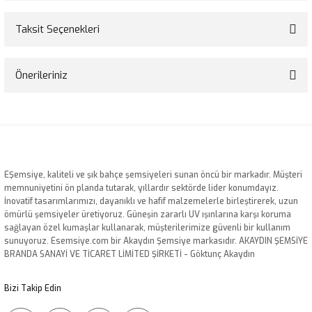
Taksit Seçenekleri
Bu ürüne ilk yorumu siz yapın!
Önerileriniz
Yorum Yaz
Bu ürünün fiyat bilgisi, resim, ürün açıklamalarında ve diğer konularda
yetersiz gördüğünüz noktaları öneri formunu kullanarak tarafımıza
iletebilirsiniz.
Görüş ve önerileriniz için teşekkür ederiz.
EŞemsiye, kaliteli ve şık bahçe şemsiyeleri sunan öncü bir markadır. Müşteri
Ürün resmi kalitesiz, bozuk veya görüntülenemiyor.
memnuniyetini ön planda tutarak, yıllardır sektörde lider konumdayız.
İnovatif tasarımlarımızı, dayanıklı ve hafif malzemelerle birleştirerek, uzun
Ürün açıklamasında eksik bilgiler bulunuyor.
ömürlü şemsiyeler üretiyoruz. Güneşin zararlı UV ışınlarına karşı koruma
Ürün bilgilerinde hatalar bulunuyor.
sağlayan özel kumaşlar kullanarak, müşterilerimize güvenli bir kullanım
sunuyoruz. Esemsiye.com bir Akaydın Şemsiye markasıdır. AKAYDIN ŞEMSİYE
Ürün fiyatı diğer sitelerden daha pahalı.
BRANDA SANAYİ VE TİCARET LİMİTED ŞİRKETİ - Göktunç Akaydın
Bu ürüne benzer farklı alternatifler olmalı.
Bizi Takip Edin