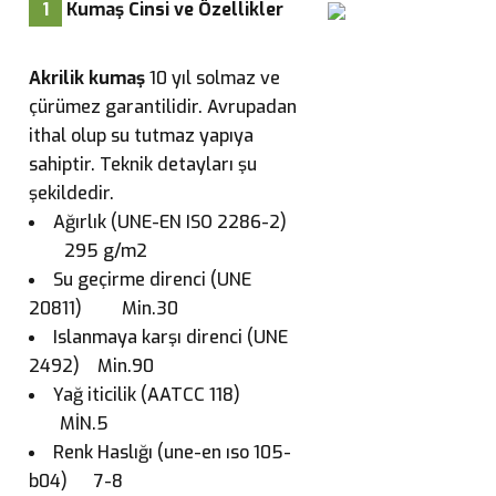
1
Kumaş Cinsi ve Özellikler
Akrilik kumaş
10 yıl solmaz ve
çürümez garantilidir. Avrupadan
ithal olup su tutmaz yapıya
sahiptir. Teknik detayları şu
şekildedir.
Ağırlık (UNE-EN ISO 2286-2)
295 g/m2
Su geçirme direnci (UNE
20811) Min.30
Islanmaya karşı direnci (UNE
2492) Min.90
Yağ iticilik (AATCC 118)
MİN.5
Renk Haslığı (une-en ıso 105-
b04) 7-8