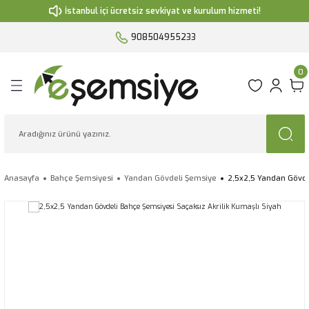
İstanbul içi ücretsiz sevkiyat ve kurulum hizmeti!
Geri Dön
Geri Dön
Geri Dön
Geri Dön
Geri Dön
908504955233
iyesi
iye
esi
Kumaşlar
0
 Şemsiye
siye
si
eri
siyesi
uma Kumaş
ente
 Değişimi
Anasayfa
Bahçe Şemsiyesi
Yandan Gövdeli Şemsiye
2,5x2,5 Yandan Gövde
i