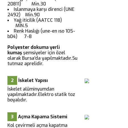
20811) Min.30
Islanmaya karşı direnci (UNE
2492) Min.90
Yağ iticilik (AATCC 118)
MİN.5
Renk Haslığı (une-en ıso 105-
b04) 7-8
Polyester dokuma yerli
kumaş
şemsiyeler için özel
olarak Bursa'da yapılmaktadır.Su
tutmaz aprelidir.
2
İskelet Yapısı
İskelet alüminyumdan
yapılmaktadır.Elektro statik toz
boyalıdır.
3
Açma Kapama Sistemi
Kol çevirmeli açma kapatma