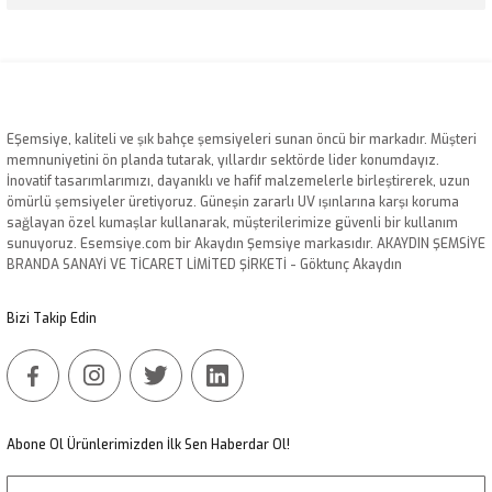
Bu ürünün fiyat bilgisi, resim, ürün açıklamalarında ve diğer konularda
yetersiz gördüğünüz noktaları öneri formunu kullanarak tarafımıza
iletebilirsiniz.
Görüş ve önerileriniz için teşekkür ederiz.
EŞemsiye, kaliteli ve şık bahçe şemsiyeleri sunan öncü bir markadır. Müşteri
Ürün resmi kalitesiz, bozuk veya görüntülenemiyor.
memnuniyetini ön planda tutarak, yıllardır sektörde lider konumdayız.
İnovatif tasarımlarımızı, dayanıklı ve hafif malzemelerle birleştirerek, uzun
Ürün açıklamasında eksik bilgiler bulunuyor.
ömürlü şemsiyeler üretiyoruz. Güneşin zararlı UV ışınlarına karşı koruma
Ürün bilgilerinde hatalar bulunuyor.
sağlayan özel kumaşlar kullanarak, müşterilerimize güvenli bir kullanım
sunuyoruz. Esemsiye.com bir Akaydın Şemsiye markasıdır. AKAYDIN ŞEMSİYE
Ürün fiyatı diğer sitelerden daha pahalı.
BRANDA SANAYİ VE TİCARET LİMİTED ŞİRKETİ - Göktunç Akaydın
Bu ürüne benzer farklı alternatifler olmalı.
Bizi Takip Edin
Gönder
Abone Ol Ürünlerimizden İlk Sen Haberdar Ol!