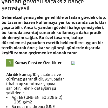
yandan gövdeli saçaksız bahçe
şemsiyesi!
Geleneksel şemsiyeler genellikle ortadan gövdeli olup,
bu tasarım bazen kullanıcıya yer konusunda zorluklar
yaşatabilir. Ancak, yandan gövdeli bahçe şemsiyeleri,
bu konuda avantaj sunarak kullanıcıya daha pratik
bir deneyim sağlar. Bu özel tasarım, bahçe
düzenlemesi yaparken estetik beklentilere uygun bir
tercih olarak öne çıkar ve güneşli günlerde dışarıda
keyifli zaman geçirmenize olanak tanır.
1
Kumaş Cinsi ve Özellikler
Akrilik kumaş
10 yıl solmaz ve
çürümez garantilidir. Avrupadan
ithal olup su tutmaz yapıya
sahiptir. Teknik detayları şu
şekildedir.
Ağırlık (UNE-EN ISO 2286-2)
295 g/m2
Su geçirme direnci (UNE