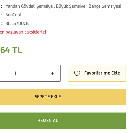
Yandan Gövdeli Şemsiye
,
Büyük Şemsiye
,
Bahçe Şemsiyesi
SunCool
3LJLS7DUCB
en başlayan taksitlerle!
,64 TL
SEPETE EKLE
HEMEN AL