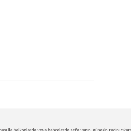
ması ile balkonlarda veya bahçelerde sefa yapıp, güneşin tadını çıka