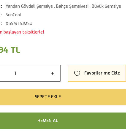
Yandan Gövdeli Şemsiye
,
Bahçe Şemsiyesi
,
Büyük Şemsiye
SunCool
X5SMTSJMSU
en başlayan taksitlerle!
94 TL
SEPETE EKLE
HEMEN AL