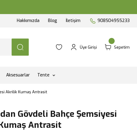
Hakkımızda
Blog
İletişim
908504955233
Üye Girişi
Sepetim
Aksesuarlar
Tente
si Akrilik Kumaş Antrasit
dan Gövdeli Bahçe Şemsiyesi
 Kumaş Antrasit