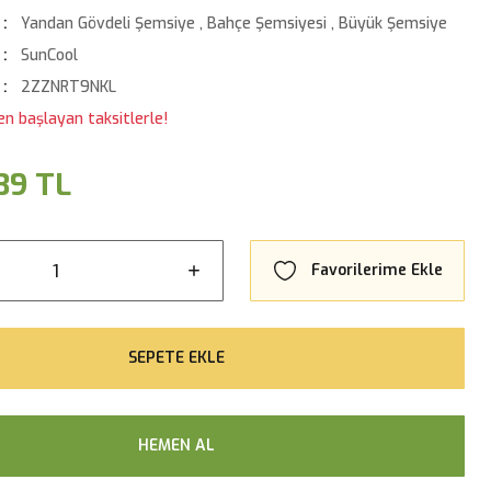
Yandan Gövdeli Şemsiye
,
Bahçe Şemsiyesi
,
Büyük Şemsiye
SunCool
2ZZNRT9NKL
en başlayan taksitlerle!
39 TL
SEPETE EKLE
HEMEN AL